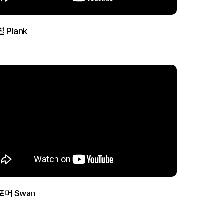
 Plank
포머 Swan